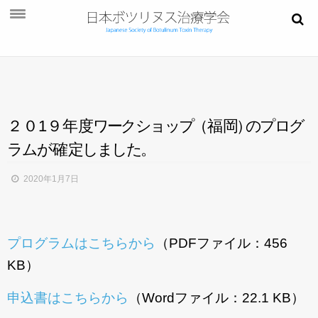
お知らせ
学会概要
学術大会
２０1９年
度
ワ
ー
ク
シ
ョ
ッ
プ
（
福
岡
）
の
プ
ロ
グ
ご挨拶
ラ
ム
が
確
定
し
ま
し
た
。
開催概要
2020年1月7日
演題募集
プログラム
プログラムはこちらから
（PDFファイル：456
今後・過去の学術大会
KB）
ご入会
申込書はこちらから
（Wordファイル：22.1 KB）
会員ページ