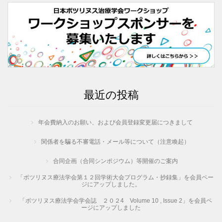
最近の投稿
年会費納入のお願い、および会員登録変更届につきまして
関係者を騙る不審電話・メール等について（注意喚起）
合同企画（合同シンポジウム）等開催のご案内
「ボツリヌス療法学会第１２回学術大会プログラム・抄録集」を会員ペー
ジにアップしました。
「ボツリヌス療法学会学会誌 ２０２4 Volume 10 , Issue 2」を会員ペ
ージにアップしました