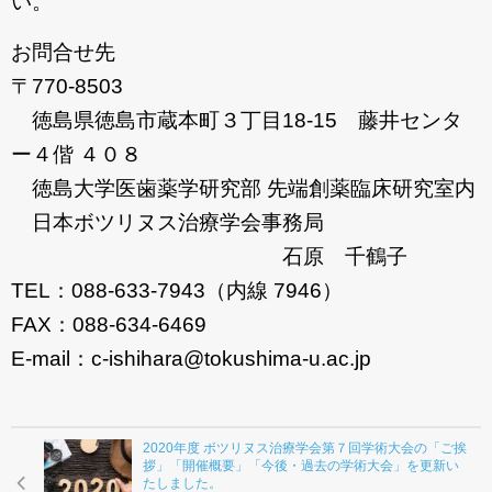
い。
お問合せ先
〒770-8503
徳島県徳島市蔵本町３丁目18-15 藤井センタ
ー４偕 ４０８
徳島大学医歯薬学研究部 先端創薬臨床研究室内
日本ボツリヌス治療学会事務局
石原 千鶴子
TEL：088-633-7943（内線 7946）
FAX：088-634-6469
E-mail：c-ishihara@tokushima-u.ac.jp
2020年度 ボツリヌス治療学会第７回学術大会の「ご挨
拶」「開催概要」「今後・過去の学術大会」を更新い
たしました。