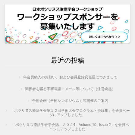
最近の投稿
年会費納入のお願い、および会員登録変更届につきまして
関係者を騙る不審電話・メール等について（注意喚起）
合同企画（合同シンポジウム）等開催のご案内
「ボツリヌス療法学会第１２回学術大会プログラム・抄録集」を会員ペー
ジにアップしました。
「ボツリヌス療法学会学会誌 ２０２4 Volume 10 , Issue 2」を会員ペ
ージにアップしました