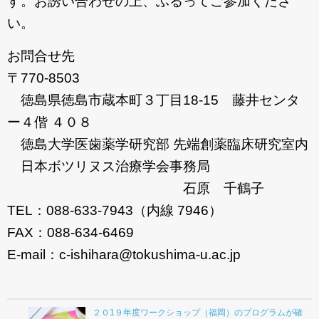
す。お誘い合わせの上、ふるってご参加くださ
い。
お問合せ先
〒770-8503
徳島県徳島市蔵本町３丁目18-15 藤井センタ
ー４偕 ４０８
徳島大学医歯薬学研究部 先端創薬臨床研究室内
日本ボツリヌス治療学会事務局
石原 千鶴子
TEL：088-633-7943（内線 7946）
FAX：088-634-6469
E-mail：c-ishihara@tokushima-u.ac.jp
２０1９年度ワークショップ（福岡）のプログラムが確