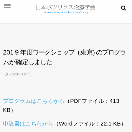
お知らせ
学会概要
学術大会
201９年
度
ワ
ー
ク
シ
ョ
ッ
プ
（
東
京
）
の
プ
ロ
グ
ラ
ご挨拶
ム
が
確
定
し
ま
し
た
開催概要
2020年1月7日
演題募集
プログラム
プログラムはこちらから
（PDFファイル：413
今後・過去の学術大会
KB）
ご入会
申込書はこちらから
（Wordファイル：22.1 KB）
会員ページ