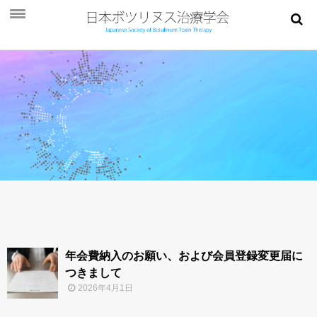
お知らせ
学会概要
学術大会
ご挨拶
開催概要
演題募集
プログラム
今後・過去の学術大会
年会費納入のお願い、および会員登録変更届に
つきまして
ご入会
2026年4月1日
会員ページ