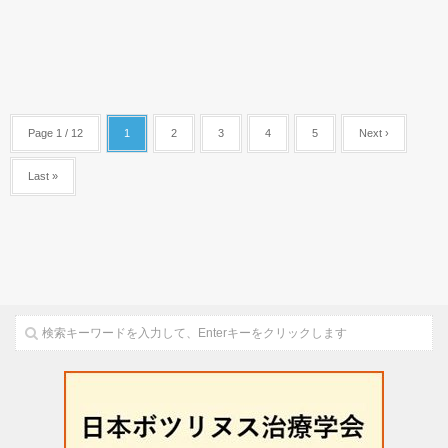
Page 1 / 12
1
2
3
4
5
Next ›
Last »