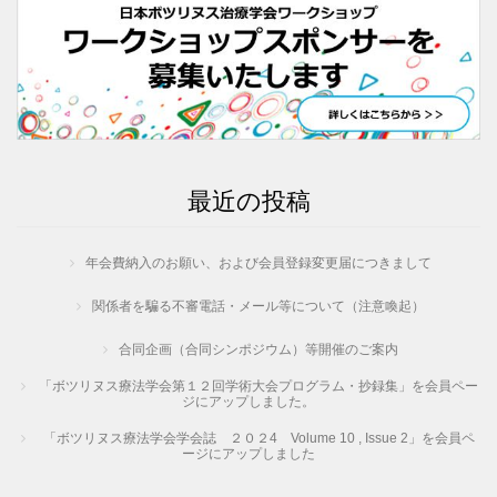
最近の投稿
年会費納入のお願い、および会員登録変更届につきまして
関係者を騙る不審電話・メール等について（注意喚起）
合同企画（合同シンポジウム）等開催のご案内
「ボツリヌス療法学会第１２回学術大会プログラム・抄録集」を会員ペー
ジにアップしました。
「ボツリヌス療法学会学会誌 ２０２4 Volume 10 , Issue 2」を会員ペ
ージにアップしました