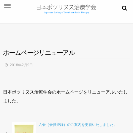
お知らせ
学会概要
学術大会
ホ
ー
ム
ペ
ー
ジ
リ
ニ
ュ
ー
ア
ル
ご挨拶
2018年2月9日
開催概要
演題募集
日本ボツリヌス治療学会のホームページをリニューアルいたし
プログラム
ました。
今後・過去の学術大会
ご入会
入会（会員登録）のご案内を更新いたしました。
会員ページ