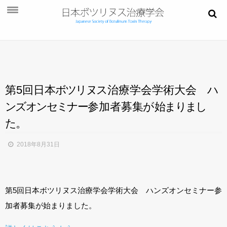
お知らせ
学会概要
学術大会
第5回日
本
ボ
ツ
リ
ヌ
ス
治療学会学術大会
ハ
ご挨拶
ン
ズ
オ
ン
セ
ミ
ナ
ー
参加者募
集
が
始
ま
り
ま
し
開催概要
た
。
演題募集
2018年8月31日
プログラム
今後・過去の学術大会
第5回日本ボツリヌス治療学会学術大会 ハンズオンセミナー参
ご入会
加者募集が始まりました。
会員ページ