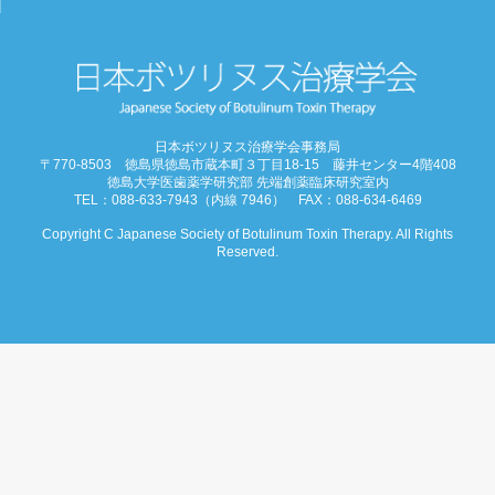
お知らせ
学会概要
学術大会
日本ボツリヌス治療学会事務局
〒770-8503 徳島県徳島市蔵本町３丁目18-15 藤井センター4階408
ご挨拶
徳島大学医歯薬学研究部 先端創薬臨床研究室内
TEL：088-633-7943（内線 7946） FAX：088-634-6469
開催概要
Copyright C Japanese Society of Botulinum Toxin Therapy. All Rights
Reserved.
演題募集
プログラム
今後・過去の学術大会
ご入会
会員ページ
お問合わせ