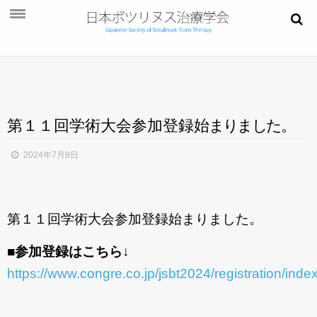
お知らせ
学会概要
学術大会
第１１回学術大会参加登録
始
ま
り
ま
し
た
。
ご挨拶
2024年7月8日
開催概要
演題募集
第１１回学術大会参加登録始まりました。
プログラム
今後・過去の学術大会
■参加登録はこちら↓
https://www.congre.co.jp/jsbt2024/registration/inde
ご入会
会員ページ