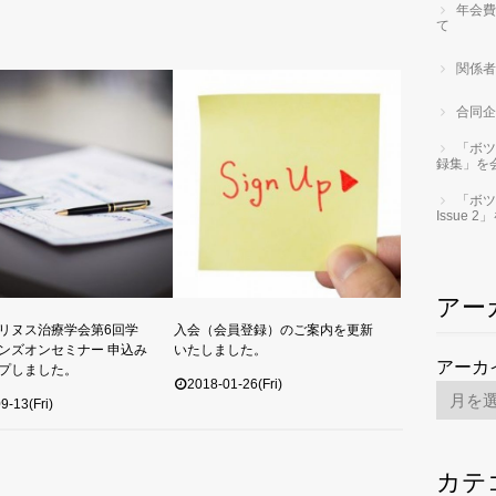
年会費
て
関係者
合同企
「ボツ
録集」を
「ボツ
Issue
アー
リヌス治療学会第6回学
入会（会員登録）のご案内を更新
ンズオンセミナー 申込み
いたしました。
アーカ
プしました。
2018-01-26(Fri)
9-13(Fri)
カテ