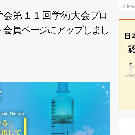
学会第１１回学術大
会
プ
ロ
を
会
員
ペ
ー
ジ
に
ア
ッ
プ
し
ま
し