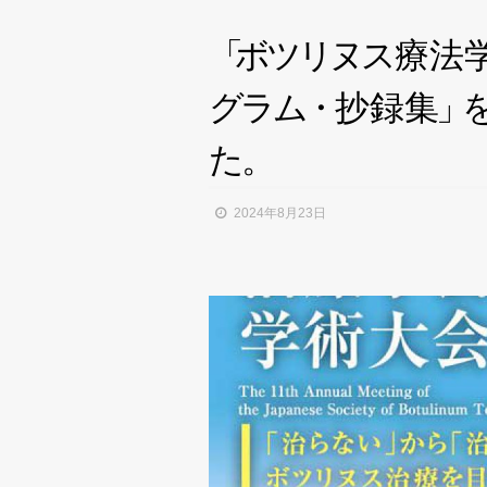
「
ボ
ツ
リ
ヌ
ス
療法
グ
ラ
ム
・
抄録
集
」
た
。
2024年8月23日