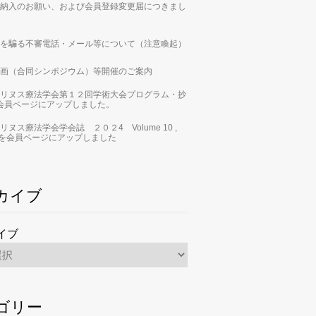
納入のお願い、および会員登録変更届につきまし
を騙る不審電話・メール等について（注意喚起）
画（合同シンポジウム）等開催のご案内
リヌス療法学会第１２回学術大会プログラム・抄
会員ページにアップしました。
リヌス療法学会学会誌 ２０２4 Volume 10 ,
 2」を会員ページにアップしました
カイブ
イブ
ゴリー