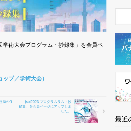
回学術大会プログラム・抄録集」
を会員ペ
ョップ／学術大会）
務局の住
「jsbt2023 プログラムラム・抄
録集」を会員ページにアップしま
した。
最近