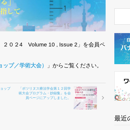
4 Volume 10 , Issue 2」を会員ペ
ョップ／学術大会）
」からご覧ください。
ショップ
「ボツリヌス療法学会第１２回学
術大会プログラム・抄録集」を会
員ページにアップしました。
最近