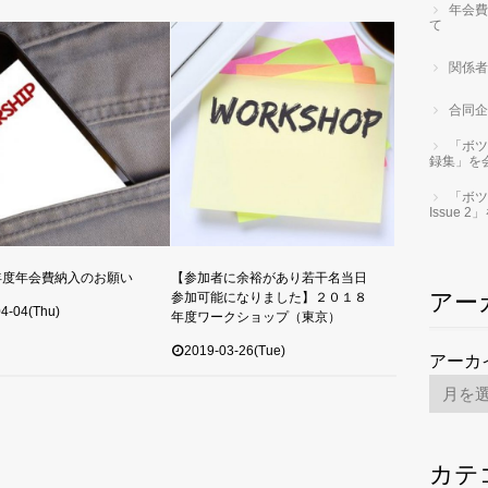
年会費
て
関係者
合同企
「ボツ
録集」を
「ボツ
Issue
新年度年会費納入のお願い
【参加者に余裕があり若干名当日
アー
参加可能になりました】２０１８
4-04(Thu)
年度ワークショップ（東京）
2019-03-26(Tue)
アーカ
カテ