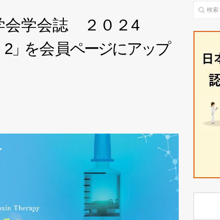
学会学会誌 ２０２4
e
2
」
を
会
員
ペ
ー
ジ
に
ア
ッ
プ