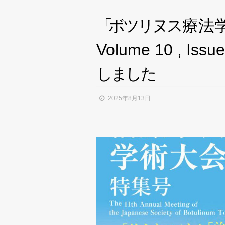
「
ボ
ツ
リ
ヌ
ス
療法
Volume 10 , Issu
し
ま
し
た
2025年8月13日