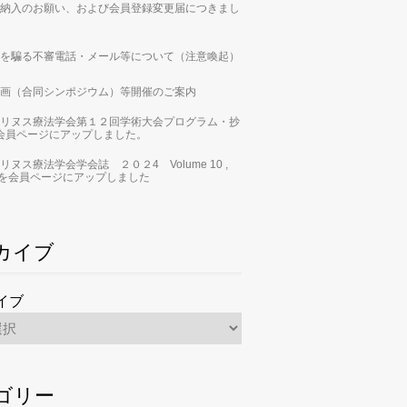
納入のお願い、および会員登録変更届につきまし
を騙る不審電話・メール等について（注意喚起）
画（合同シンポジウム）等開催のご案内
リヌス療法学会第１２回学術大会プログラム・抄
会員ページにアップしました。
リヌス療法学会学会誌 ２０２4 Volume 10 ,
 2」を会員ページにアップしました
カイブ
イブ
ゴリー