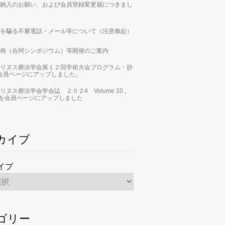
納入のお願い、および会員登録変更届につきまし
を騙る不審電話・メール等について（注意喚起）
画（合同シンポジウム）等開催のご案内
リヌス療法学会第１２回学術大会プログラム・抄
会員ページにアップしました。
リヌス療法学会学会誌 ２０２4 Volume 10 ,
 2」を会員ページにアップしました
カイブ
イブ
ゴリー