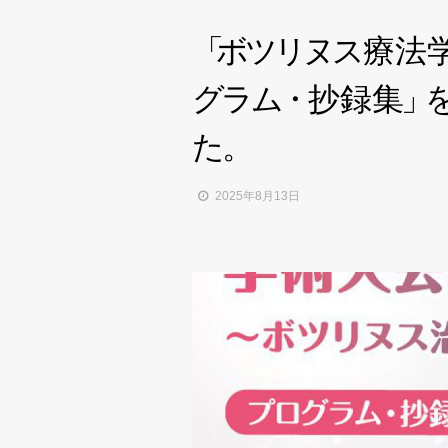
「
ボ
ツ
リ
ヌ
ス
療法
グ
ラ
ム
・
抄録
集
」
た
。
2025年8月13日