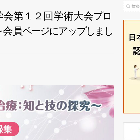
学会第１２回学術大
会
プ
ロ
を
会
員
ペ
ー
ジ
に
ア
ッ
プ
し
ま
し