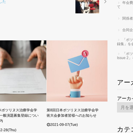
した
年会費
て
関係者
合同企
「ボツ
録集」を
「ボツ
Issue
アー
アーカ
本ボツリヌス治療学会学
第8回日本ボツリヌス治療学会学
一般演題募集登録につい
術大会参加者皆様へのお知らせ
内
2021-09-07(Tue)
カテ
2-28(Thu)