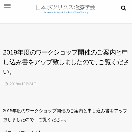
お知らせ
学会概要
学術大会
2019年
度
の
ワ
ー
ク
シ
ョ
ッ
プ
開
催
の
ご
案
内
と
申
ご挨拶
し
込
み
書
を
ア
ッ
プ
致
し
ま
し
た
の
で
、
ご
覧
く
だ
さ
開催概要
い
。
演題募集
2019年10月24日
プログラム
今後・過去の学術大会
2019年度のワークショップ開催のご案内と申し込み書をアップ
ご入会
致しましたので、ご覧ください。
会員ページ