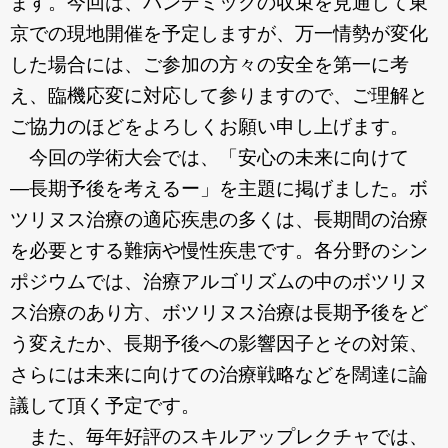
ます。今回は、パンデミックの収束を見通して東
お問合わせ
京での現地開催を予定しますが、万一情勢が変化
した場合には、ご参加の方々の安全を第一に考
え、臨機応変に対応して参りますので、ご理解と
ご協力のほどをよろしくお願い申し上げます。
今回の学術大会では、「安心の未来に向けて
―長期予後を考えるー」を主題に掲げました。ボ
ツリヌス治療の適応疾患の多くは、長期間の治療
を必要とする難病や慢性疾患です。各分野のシン
ポジウムでは、治療アルゴリズムの中のボツリヌ
ス治療のあり方、ボツリヌス治療は長期予後をど
う変えたか、長期予後への影響因子とその対策、
さらには未来に向けての治療戦略などを闊達に論
議して頂く予定です。
また、毎年好評のスキルアップレクチャでは、