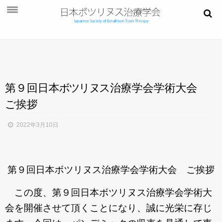
お知らせ
学会概要
学術大会
第９回日
本
ボ
ツ
リ
ヌ
ス
治療学会学術大会
ご挨拶
ご
挨拶
開催概要
2022年3月10日
演題募集
プログラム
第９回日本ボツリヌス治療学会学術大会 ご挨拶
今後・過去の学術大会
この度、第９回日本ボツリヌス治療学会学術大
ご入会
会を開催させて頂くことになり、誠に光栄に存じ
会員ページ