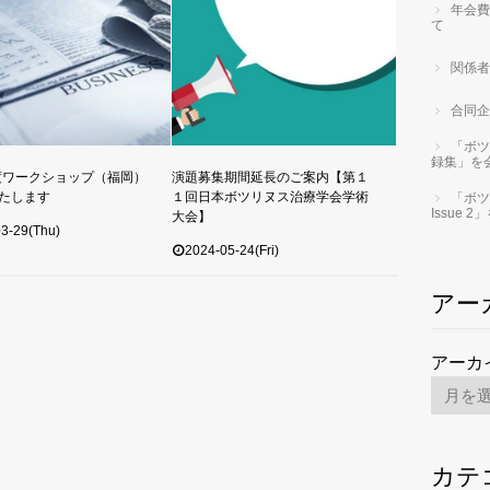
年会費
て
関係者
合同企
「ボツ
録集」を
年度ワークショップ（福岡）
演題募集期間延長のご案内【第１
たします
１回日本ボツリヌス治療学会学術
「ボツ
Issue
大会】
3-29(Thu)
2024-05-24(Fri)
アー
アーカ
カテ