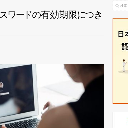
ス
ワ
ー
ド
の
有効期
限
に
つ
き