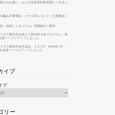
納入のお願い、および会員登録変更届につきまし
を騙る不審電話・メール等について（注意喚起）
画（合同シンポジウム）等開催のご案内
リヌス療法学会第１２回学術大会プログラム・抄
会員ページにアップしました。
リヌス療法学会学会誌 ２０２4 Volume 10 ,
 2」を会員ページにアップしました
カイブ
イブ
ゴリー