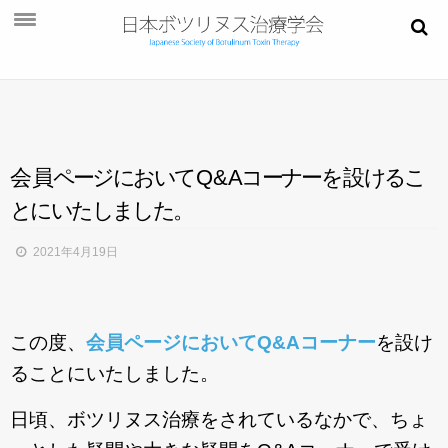
お知らせ
学会概要
学術大会
会
員
ペ
ー
ジ
に
お
い
て
Q&
A
コ
ー
ナ
ー
を
設
け
る
こ
ご挨拶
と
に
い
た
し
ま
し
た
。
開催概要
2021年4月19日
演題募集
プログラム
この度、
会員ページにおいてQ&Aコーナー
を設け
今後・過去の学術大会
ることにいたしました。
ご入会
日頃、ボツリヌス治療をされているなかで、ちょ
会員ページ