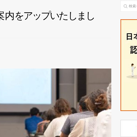
案
内
を
ア
ッ
プ
い
た
し
ま
し