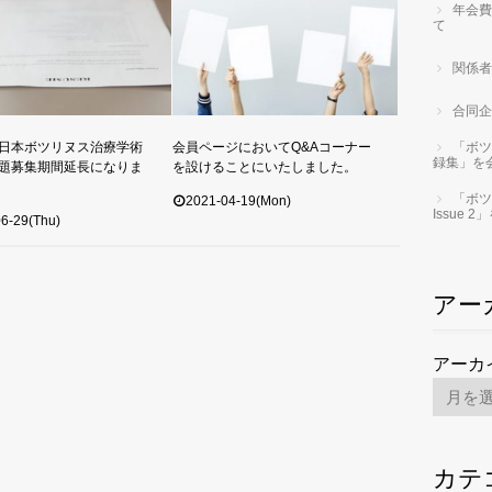
年会費
て
関係者
合同企
日本ボツリヌス治療学術
会員ページにおいてQ&Aコーナー
「ボツ
録集」を
題募集期間延長になりま
を設けることにいたしました。
「ボツ
2021-04-19(Mon)
Issue
6-29(Thu)
アー
アーカ
カテ