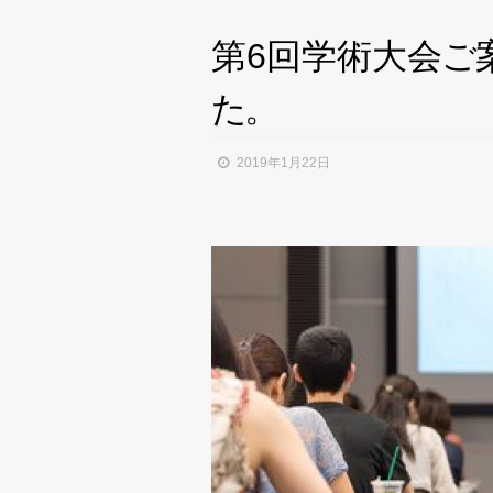
第6回学術大
会
ご
た
。
2019年1月22日