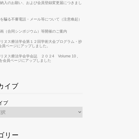
納入のお願い、および会員登録変更届につきまし
を騙る不審電話・メール等について（注意喚起）
画（合同シンポジウム）等開催のご案内
リヌス療法学会第１２回学術大会プログラム・抄
会員ページにアップしました。
リヌス療法学会学会誌 ２０２4 Volume 10 ,
 2」を会員ページにアップしました
カイブ
イブ
ゴリー