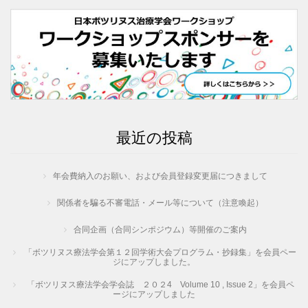
最近の投稿
年会費納入のお願い、および会員登録変更届につきまして
関係者を騙る不審電話・メール等について（注意喚起）
合同企画（合同シンポジウム）等開催のご案内
「ボツリヌス療法学会第１２回学術大会プログラム・抄録集」を会員ペー
ジにアップしました。
「ボツリヌス療法学会学会誌 ２０２4 Volume 10 , Issue 2」を会員ペ
ージにアップしました