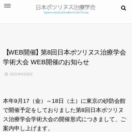
お知らせ
学会概要
学術大会
【
WEB開
催
】
第8回日
本
ボ
ツ
リ
ヌ
ス
治療学会
ご挨拶
学術大会 WEB開
催
の
お
知
ら
せ
開催概要
2021年6月8日
演題募集
プログラム
本年9月17（金）～18日（土）に東京の砂防会館
今後・過去の学術大会
で開催予定をしておりました第8回日本ボツリヌ
ご入会
ス治療学会学術大会の開催形式につきまして、ご
会員ページ
案内申し上げます。