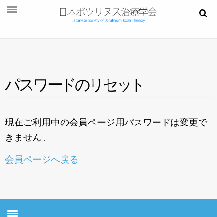
お知らせ
学会概要
学術大会
パ
ス
ワ
ー
ド
の
リ
セ
ッ
ト
ご挨拶
開催概要
現在ご利用中の会員ページ用パスワードは変更で
演題募集
きません。
プログラム
会員ページへ戻る
今後・過去の学術大会
ご入会
会員ページ