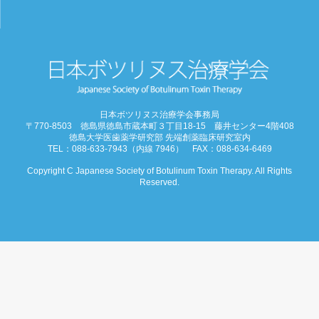
お問合わせ
お知らせ
学会概要
学術大会
日本ボツリヌス治療学会事務局
〒770-8503 徳島県徳島市蔵本町３丁目18-15 藤井センター4階408
ご挨拶
徳島大学医歯薬学研究部 先端創薬臨床研究室内
TEL：088-633-7943（内線 7946） FAX：088-634-6469
開催概要
Copyright C Japanese Society of Botulinum Toxin Therapy. All Rights
Reserved.
演題募集
プログラム
今後・過去の学術大会
ご入会
会員ページ