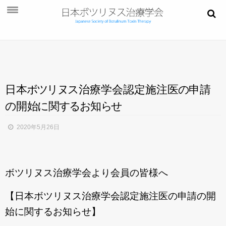
お知らせ
学会概要
学術大会
日
本
ボ
ツ
リ
ヌ
ス
治療学会認定施注
医
の
申
請
ご挨拶
の
開
始
に
関
す
る
お
知
ら
せ
開催概要
2020年5月26日
演題募集
プログラム
ボツリヌス治療学会より会員の皆様へ
今後・過去の学術大会
【日本ボツリヌス治療学会認定施注医の申請の開
ご入会
始に関するお知らせ】
会員ページ