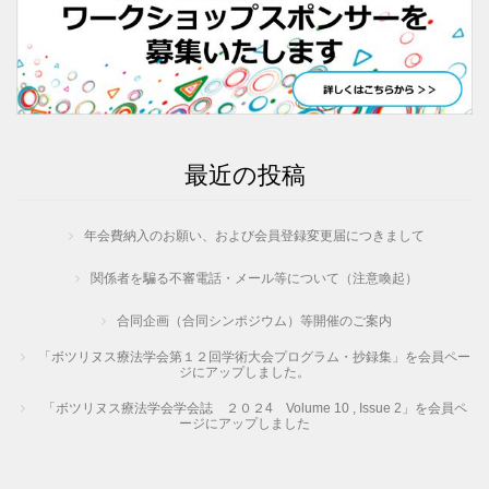
最近の投稿
年会費納入のお願い、および会員登録変更届につきまして
関係者を騙る不審電話・メール等について（注意喚起）
合同企画（合同シンポジウム）等開催のご案内
「ボツリヌス療法学会第１２回学術大会プログラム・抄録集」を会員ペー
ジにアップしました。
「ボツリヌス療法学会学会誌 ２０２4 Volume 10 , Issue 2」を会員ペ
ージにアップしました