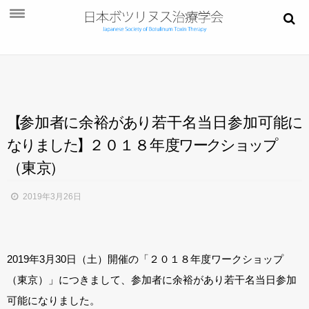
お知らせ
学会概要
学術大会
【
参加
者
に
余
裕
が
あ
り
若干名当日参加可
能
に
ご挨拶
な
り
ま
し
た
】
２０１８年
度
ワ
ー
ク
シ
ョ
ッ
プ
開催概要
（
東
京
）
演題募集
2019年3月26日
プログラム
今後・過去の学術大会
2019年3月30日（土）開催の「２０１８年度ワークショップ
ご入会
（東京）」につきまして、参加者に余裕があり若干名当日参加
会員ページ
可能になりました。