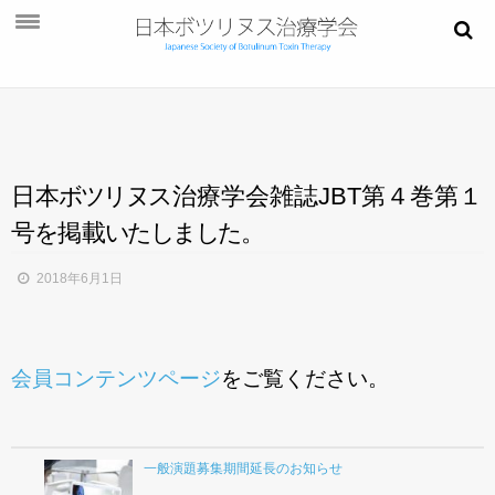
お知らせ
学会概要
学術大会
日
本
ボ
ツ
リ
ヌ
ス
治療学会雑誌JBT第４巻第１
ご挨拶
号
を
掲
載
い
た
し
ま
し
た
。
開催概要
2018年6月1日
演題募集
プログラム
会員コンテンツページ
をご覧ください。
今後・過去の学術大会
ご入会
一般演題募集期間延長のお知らせ
会員ページ