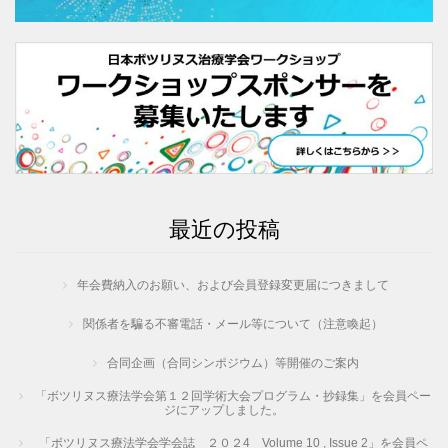
最近の投稿
年会費納入のお願い、および会員登録変更届につきまして
関係者を騙る不審電話・メール等について（注意喚起）
合同企画（合同シンポジウム）等開催のご案内
「ボツリヌス療法学会第１２回学術大会プログラム・抄録集」を会員ペー
ジにアップしました。
「ボツリヌス療法学会学会誌 ２０２4 Volume 10 , Issue 2」を会員ペ