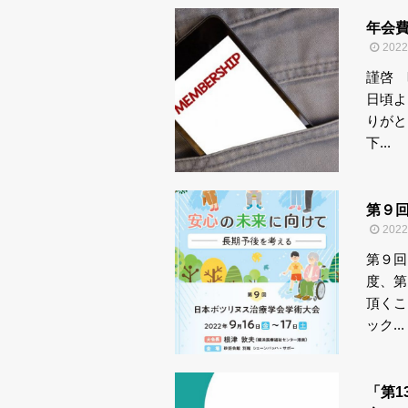
年会
202
謹啓 
日頃よ
りがと
下...
第９
202
第９回
度、第
頂くこ
ック...
「第