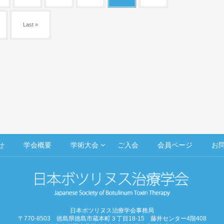
Last »
せ
学会概要
学術大会
ご入会
会員ページ
お
日本ボツリヌス治療学会事務局
〒770-8503 徳島県徳島市蔵本町３丁目18-15 藤井センター4階408