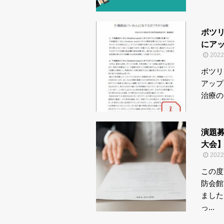
ボツ
にアッ
202
ボツリ
アップ
治療の
演題
大会】.
202
この度
防会館
ました
っ...