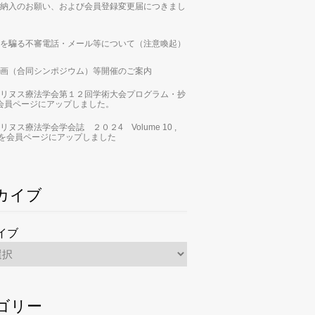
納入のお願い、および会員登録変更届につきまし
を騙る不審電話・メール等について（注意喚起）
画（合同シンポジウム）等開催のご案内
リヌス療法学会第１２回学術大会プログラム・抄
会員ページにアップしました。
リヌス療法学会学会誌 ２０２4 Volume 10 ,
 2」を会員ページにアップしました
カイブ
イブ
ゴリー