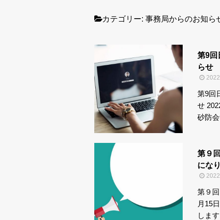
カテゴリー:
事務局からのお知ら
第9
らせ
202
第9回
せ 2
砂防会
第９
になり
202
第９回
月15
します