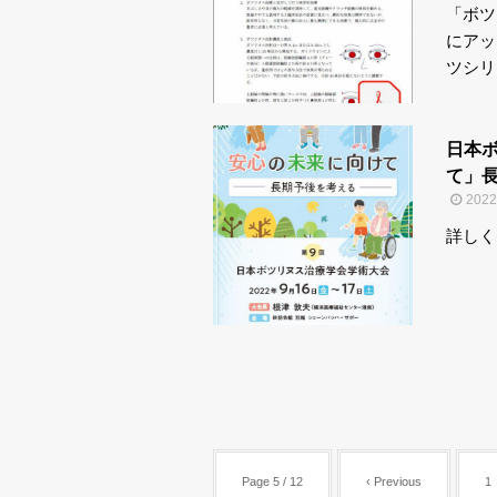
「ボツ
にアッ
ツシリ
日本
て」長
202
詳しく
Page 5 / 12
‹ Previous
1