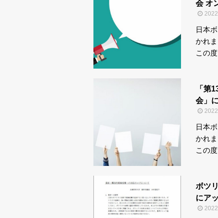
会 オ
202
日本ボ
かれ
この度
「第
会」に
202
日本ボ
かれ
この度
ボツ
にアッ
202