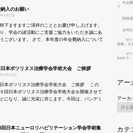
年会費
て
費納入のお願い
2年4月1日
関係者
時下ますますご清祥のこととお慶び申し上げます。
合同企
り、学会の諸活動にご支援ご協力をいただき誠にあ
うございます。 さて、本年度の年会費納入について
「ボツ
録集」を
「ボツ
Issue
回日本ボツリヌス治療学会学術大会 ご挨拶
2年3月10日
アー
日本ボツリヌス治療学会学術大会 ご挨拶 この
９回日本ボツリヌス治療学会学術大会を開催させて
アーカ
とになり、誠に光栄に存じます。今回は、パンデミ
13回日本ニューロリハビリテーション学会学術集
カテ