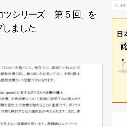
コ
ツ
シ
リ
ー
ズ
第５
回
」
を
プ
し
ま
し
た