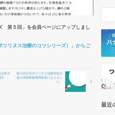
ズ 第５回」を会員ページにアップしまし
ボツリヌス治療のコツシリーズ）」からご
回日本ボ
第９回日本ボツリヌス治療学術大
会】
会の演題募集期間延長になりまし
た。
最近