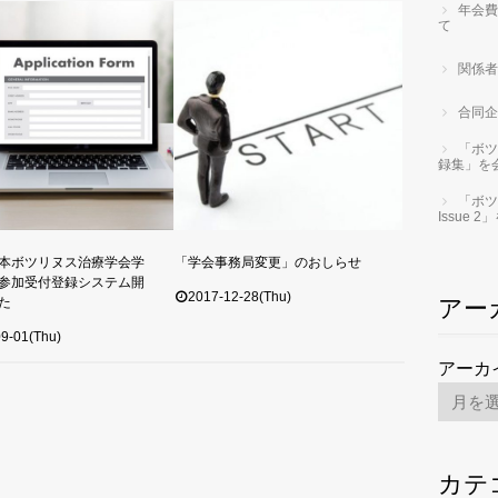
年会費
て
関係者
合同企
「ボツ
録集」を
「ボツ
Issue
本ボツリヌス治療学会学
「学会事務局変更」のおしらせ
参加受付登録システム開
2017-12-28(Thu)
た
アー
9-01(Thu)
アーカ
カテ