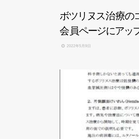
ボ
ツ
リ
ヌ
ス
治
療
の
会
員
ペ
ー
ジ
に
ア
ッ
2022年5月9日